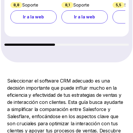
Soporte
Soporte
Sop
8,8
8,1
5,5
Ir a la web
Ir a la web
Ir a
Seleccionar el software CRM adecuado es una
decisión importante que puede influir mucho en la
eficiencia y efectividad de tus estrategias de ventas y
de interacción con clientes. Esta guía busca ayudarte
a simplificar la comparación entre Salesforce y
Salesflare, enfocándose en los aspectos clave que
son cruciales para optimizar la interacción con tus
clientes y apoyar tus procesos de ventas. Descubre