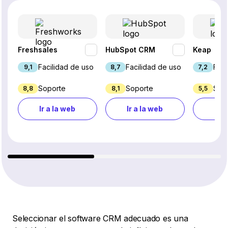
Freshsales
HubSpot CRM
Keap
Facilidad de uso
Facilidad de uso
Faci
9,1
8,7
7,2
Soporte
Soporte
Sop
8,8
8,1
5,5
Ir a la web
Ir a la web
Ir a
Seleccionar el software CRM adecuado es una