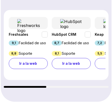
Freshsales
HubSpot CRM
Keap
Facilidad de uso
Facilidad de uso
Faci
9,1
8,7
7,2
Soporte
Soporte
Sop
8,8
8,1
5,5
Ir a la web
Ir a la web
Ir a