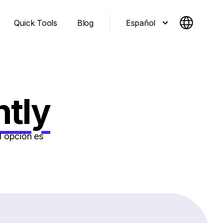
Español
Quick Tools
Blog
htly
l opción es