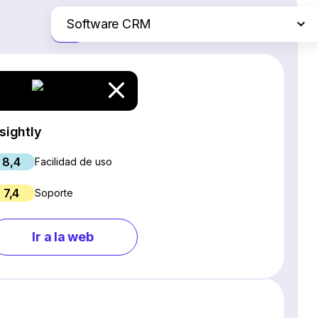
Software CRM
Solo las diferencias
Plataformas de comercio electrónico
Servicios de hosting web
Software de gestión de proyectos
Creadores de sitios web
nsightly
Software SEO
8,4
Chat en vivo y chatbots
Facilidad de uso
Software para webinars
7,4
Soporte
Gestión de redes sociales
Marketing por correo electrónico
Ir a la web