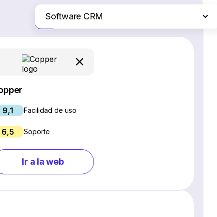
Software CRM
Solo las diferencias
Plataformas de comercio electrónico
Servicios de hosting web
Software de gestión de proyectos
Creadores de sitios web
opper
Software SEO
9,1
Chat en vivo y chatbots
Facilidad de uso
Software para webinars
6,5
Soporte
Gestión de redes sociales
Marketing por correo electrónico
Ir a la web