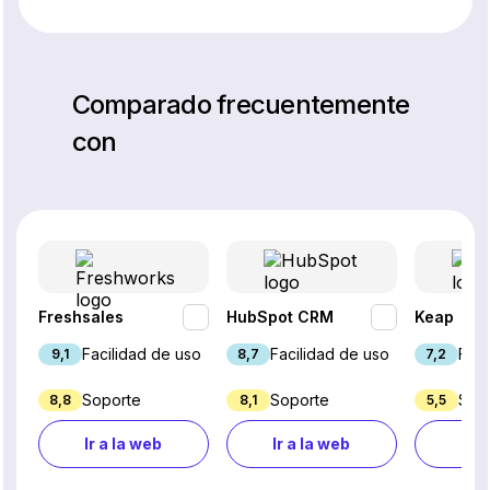
Comparado frecuentemente
con
Freshsales
HubSpot CRM
Keap
Facilidad de uso
Facilidad de uso
Faci
9,1
8,7
7,2
Soporte
Soporte
Sop
8,8
8,1
5,5
Ir a la web
Ir a la web
Ir a