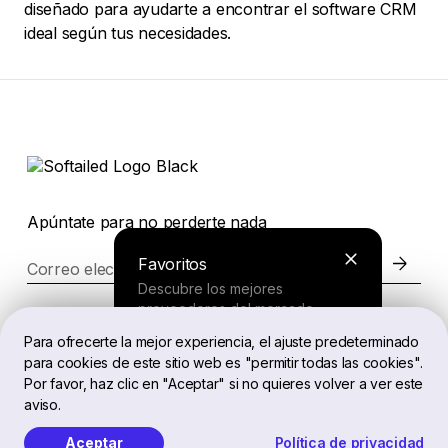
diseñado para ayudarte a encontrar el software CRM
ideal según tus necesidades.
Apúntate para no perderte nada
Favoritos
Correo electrónico
Descubre los mejores
proveedores del mercado.
Página web
Para ofrecerte la mejor experiencia, el ajuste predeterminado
para cookies de este sitio web es "permitir todas las cookies".
Buscador
Por favor, haz clic en "Aceptar" si no quieres volver a ver este
Legal
aviso.
Responde a unas preguntas cortas
y recibe una recomendación
Aceptar
Política de privacidad