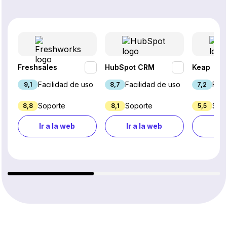
Freshsales
HubSpot CRM
Keap
Facilidad de uso
Facilidad de uso
Faci
9,1
8,7
7,2
Soporte
Soporte
Sop
8,8
8,1
5,5
Ir a la web
Ir a la web
Ir a