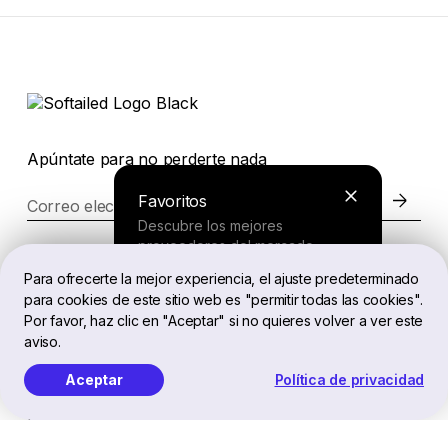
Apúntate para no perderte nada
Favoritos
Correo electrónico
Descubre los mejores
proveedores del mercado.
Página web
Para ofrecerte la mejor experiencia, el ajuste predeterminado
para cookies de este sitio web es "permitir todas las cookies".
Buscador
Por favor, haz clic en "Aceptar" si no quieres volver a ver este
Legal
aviso.
Responde a unas preguntas cortas
y recibe una recomendación
Aceptar
Política de privacidad
personalizada.
ES