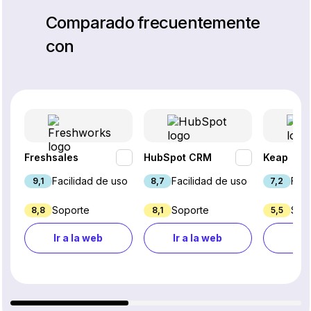
Comparado frecuentemente
con
Freshsales
HubSpot CRM
Keap
Facilidad de uso
Facilidad de uso
Faci
9,1
8,7
7,2
Soporte
Soporte
Sop
8,8
8,1
5,5
Ir a la web
Ir a la web
Ir a