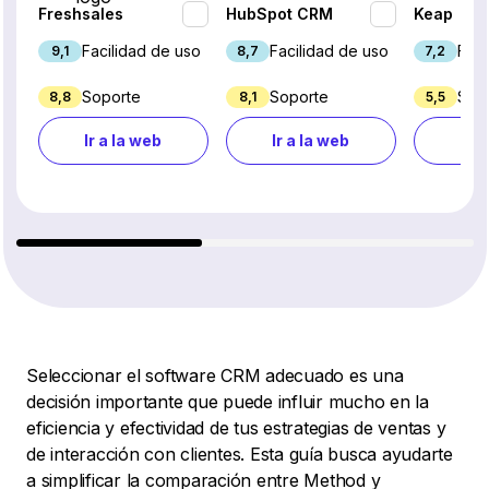
Freshsales
HubSpot CRM
Keap
Facilidad de uso
Facilidad de uso
Faci
9,1
8,7
7,2
Soporte
Soporte
Sop
8,8
8,1
5,5
Ir a la web
Ir a la web
Ir a
Seleccionar el software CRM adecuado es una
decisión importante que puede influir mucho en la
eficiencia y efectividad de tus estrategias de ventas y
de interacción con clientes. Esta guía busca ayudarte
a simplificar la comparación entre Method y