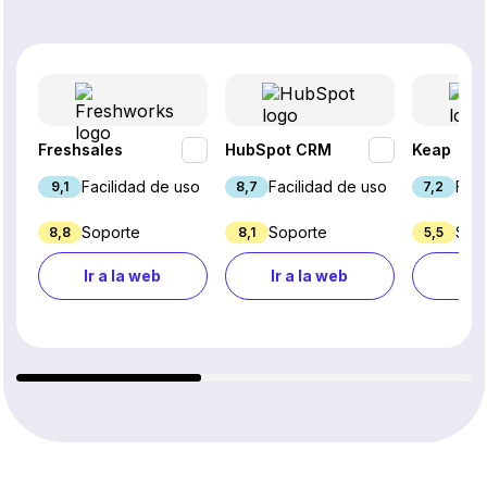
Freshsales
HubSpot CRM
Keap
Facilidad de uso
Facilidad de uso
Faci
9,1
8,7
7,2
Soporte
Soporte
Sop
8,8
8,1
5,5
Ir a la web
Ir a la web
Ir a