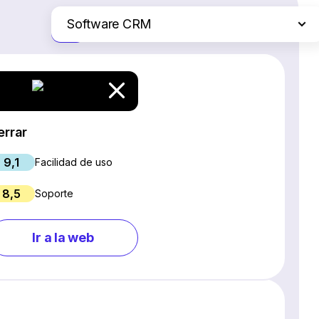
Software CRM
Solo las diferencias
Plataformas de comercio electrónico
Servicios de hosting web
Software de gestión de proyectos
Creadores de sitios web
errar
Software SEO
9,1
Chat en vivo y chatbots
Facilidad de uso
Software para webinars
8,5
Soporte
Gestión de redes sociales
Marketing por correo electrónico
Ir a la web