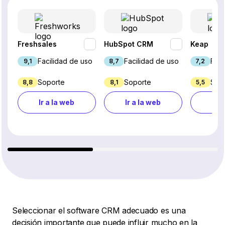
Freshsales
HubSpot CRM
Keap
Facilidad de uso
Facilidad de uso
Faci
9,1
8,7
7,2
Soporte
Soporte
Sop
8,8
8,1
5,5
Ir a la web
Ir a la web
Ir a
Seleccionar el software CRM adecuado es una
decisión importante que puede influir mucho en la