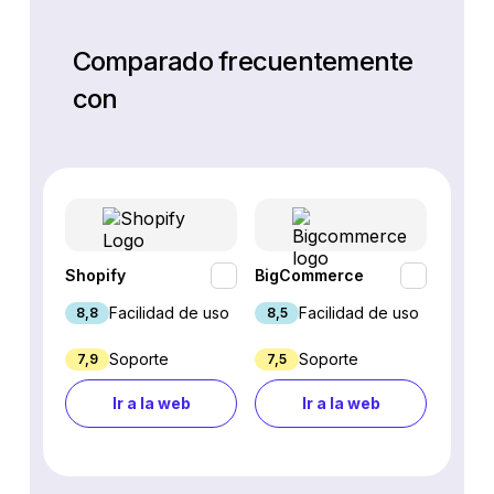
Comparado frecuentemente
con
Shopify
BigCommerce
Webfl
Facilidad de uso
Facilidad de uso
8,8
8,5
8,2
Soporte
Soporte
7,9
7,5
6,9
Ir a la web
Ir a la web