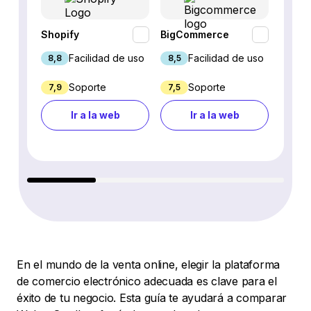
Shopify
BigCommerce
Webfl
Facilidad de uso
Facilidad de uso
8,8
8,5
8,2
Soporte
Soporte
7,9
7,5
6,9
Ir a la web
Ir a la web
En el mundo de la venta online, elegir la plataforma
de comercio electrónico adecuada es clave para el
éxito de tu negocio. Esta guía te ayudará a comparar