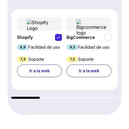
Shopify
BigCommerce
Webfl
Facilidad de uso
Facilidad de uso
8,8
8,5
8,2
Soporte
Soporte
7,9
7,5
6,9
Ir a la web
Ir a la web