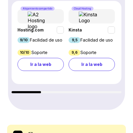
Alojamiento compartido
Cloud Hosting
Alojam
Hosting.com
Kinsta
WP En
Facilidad de uso
Facilidad de uso
9/10
9,5
9,1
Soporte
Soporte
10/10
9,6
3,5
Ir a la web
Ir a la web