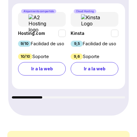
Alojamiento compartido
Cloud Hosting
Alojam
Hosting.com
Kinsta
WP En
Facilidad de uso
Facilidad de uso
9/10
9,5
9,1
Soporte
Soporte
10/10
9,6
3,5
Ir a la web
Ir a la web