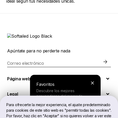
ideal según tus necesidades únicas.
Apúntate para no perderte nada
Correo electrónico
Página web
Favoritos
Descubre los mejores
Legal
proveedores del mercado.
Para ofrecerte la mejor experiencia, el ajuste predeterminado
para cookies de este sitio web es "permitir todas las cookies".
ES
Buscador
Por favor, haz clic en "Aceptar" si no quieres volver a ver este