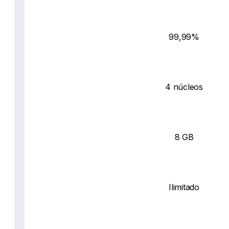
99,99%
4 núcleos
8 GB
Ilimitado