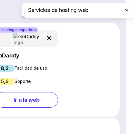
Servicios de hosting web
Solo las diferencias
Plataformas de comercio electrónico
Hosting compartido
Software de gestión de proyectos
Creadores de sitios web
Software CRM
oDaddy
Software SEO
8,2
Chat en vivo y chatbots
Facilidad de uso
Software para webinars
5,6
Soporte
Gestión de redes sociales
Marketing por correo electrónico
Ir a la web