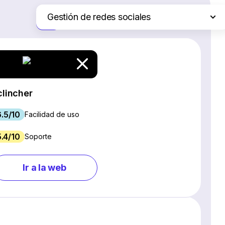
Gestión de redes sociales
Solo las diferencias
Plataformas de comercio electrónico
Servicios de hosting web
Software de gestión de proyectos
Creadores de sitios web
clincher
Software CRM
6.5/10
Software SEO
Facilidad de uso
Chat en vivo y chatbots
5.4/10
Soporte
Software para webinars
Marketing por correo electrónico
Ir a la web