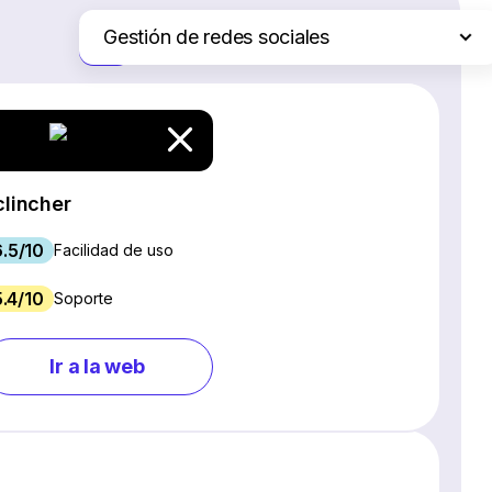
Gestión de redes sociales
Solo las diferencias
Plataformas de comercio electrónico
Servicios de hosting web
Software de gestión de proyectos
Creadores de sitios web
clincher
Software CRM
6.5/10
Software SEO
Facilidad de uso
Chat en vivo y chatbots
5.4/10
Soporte
Software para webinars
Marketing por correo electrónico
Ir a la web