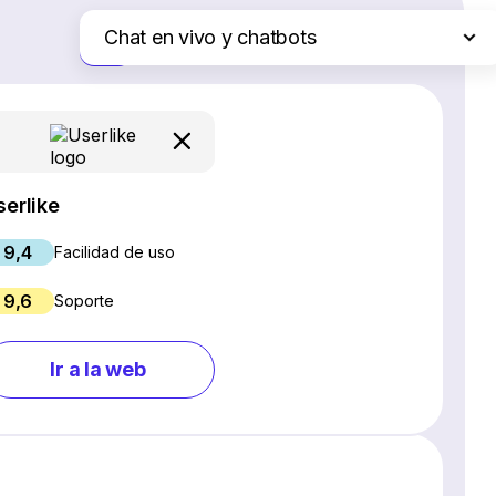
Chat en vivo y chatbots
Solo las diferencias
Plataformas de comercio electrónico
Servicios de hosting web
Software de gestión de proyectos
Creadores de sitios web
serlike
Software CRM
9,4
Software SEO
Facilidad de uso
Software para webinars
9,6
Soporte
Gestión de redes sociales
Marketing por correo electrónico
Ir a la web