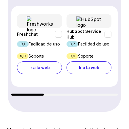
HubSpot Service
Freshchat
Inter
Hub
Facilidad de uso
Facilidad de uso
9,1
8,7
8,9
Soporte
Soporte
9,8
9,3
4,7
Ir a la web
Ir a la web