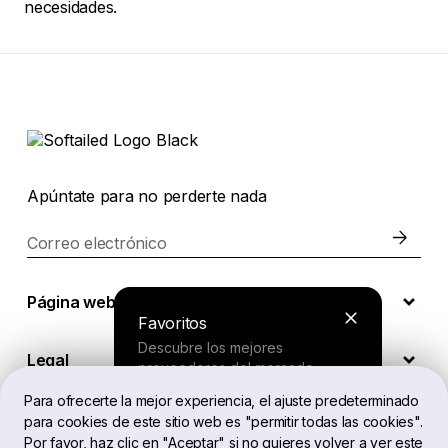
necesidades.
Apúntate para no perderte nada
Correo electrónico
Página web
Favoritos
Descubre los mejores
Legal
proveedores del mercado.
Para ofrecerte la mejor experiencia, el ajuste predeterminado
para cookies de este sitio web es "permitir todas las cookies".
ES
Buscador
Por favor, haz clic en "Aceptar" si no quieres volver a ver este