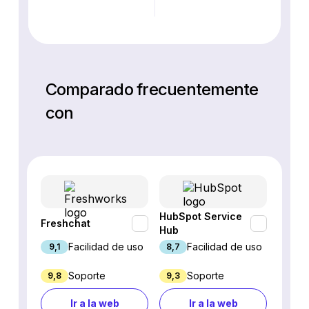
Comparado frecuentemente
con
HubSpot Service
Freshchat
Inter
Hub
Facilidad de uso
Facilidad de uso
9,1
8,7
8,9
Soporte
Soporte
9,8
9,3
4,7
Ir a la web
Ir a la web