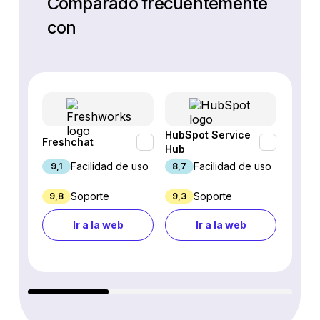
Comparado frecuentemente
con
HubSpot Service
Freshchat
Inter
Hub
Facilidad de uso
Facilidad de uso
9,1
8,7
8,9
Soporte
Soporte
9,8
9,3
4,7
Ir a la web
Ir a la web