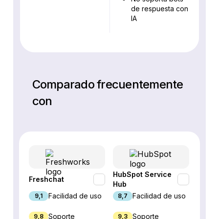
de respuesta con
IA
Comparado frecuentemente
con
HubSpot Service
Freshchat
Inter
Hub
Facilidad de uso
Facilidad de uso
9,1
8,7
8,9
Soporte
Soporte
9,8
9,3
4,7