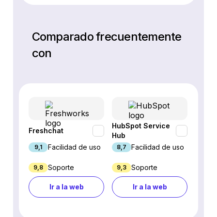
Comparado frecuentemente
con
HubSpot Service
Freshchat
Inter
Hub
Facilidad de uso
Facilidad de uso
9,1
8,7
8,9
Soporte
Soporte
9,8
9,3
4,7
Ir a la web
Ir a la web