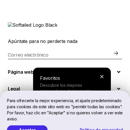
Apúntate para no perderte nada
Correo electrónico
Página web
Favoritos
Descubre los mejores
Legal
proveedores del mercado.
Para ofrecerte la mejor experiencia, el ajuste predeterminado
para cookies de este sitio web es "permitir todas las cookies".
ES
Buscador
Por favor, haz clic en "Aceptar" si no quieres volver a ver este
aviso.
Responde a unas preguntas cortas
y recibe una recomendación
Aceptar
Política de privacidad