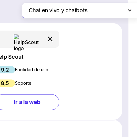
Chat en vivo y chatbots
Solo las diferencias
Plataformas de comercio electrónico
Servicios de hosting web
Software de gestión de proyectos
Creadores de sitios web
elp Scout
Software CRM
9,2
Software SEO
Facilidad de uso
Software para webinars
8,5
Soporte
Gestión de redes sociales
Marketing por correo electrónico
Ir a la web