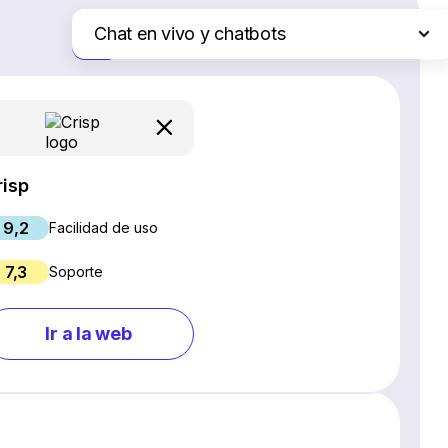
Chat en vivo y chatbots
Solo las diferencias
Plataformas de comercio electrónico
Servicios de hosting web
Software de gestión de proyectos
Creadores de sitios web
risp
Software CRM
9,2
Software SEO
Facilidad de uso
Software para webinars
7,3
Soporte
Gestión de redes sociales
Marketing por correo electrónico
Ir a la web