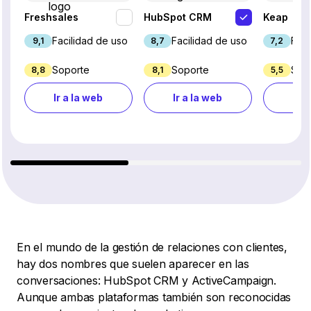
Freshsales
HubSpot CRM
Keap
Facilidad de uso
Facilidad de uso
Faci
9,1
8,7
7,2
Soporte
Soporte
Sop
8,8
8,1
5,5
Ir a la web
Ir a la web
Ir a
En el mundo de la gestión de relaciones con clientes,
hay dos nombres que suelen aparecer en las
conversaciones: HubSpot CRM y ActiveCampaign.
Aunque ambas plataformas también son reconocidas