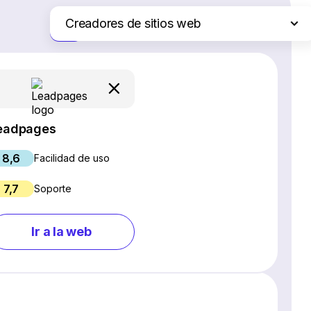
Creadores de sitios web
Solo las diferencias
Plataformas de comercio electrónico
Servicios de hosting web
Software de gestión de proyectos
Software CRM
eadpages
Software SEO
8,6
Chat en vivo y chatbots
Facilidad de uso
Software para webinars
7,7
Soporte
Gestión de redes sociales
Marketing por correo electrónico
Ir a la web