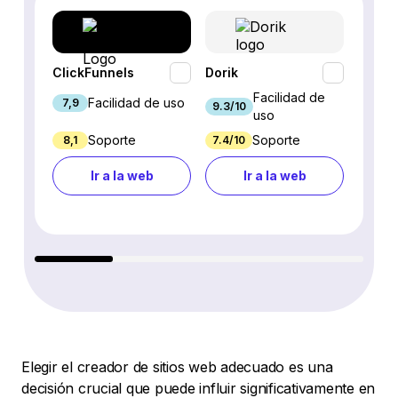
ClickFunnels
Dorik
Eleme
Facilidad de
Facilidad de uso
7,9
9/10
9.3/10
uso
Soporte
Soporte
8,1
7.4/10
7.2/10
Ir a la web
Ir a la web
Elegir el creador de sitios web adecuado es una
decisión crucial que puede influir significativamente en