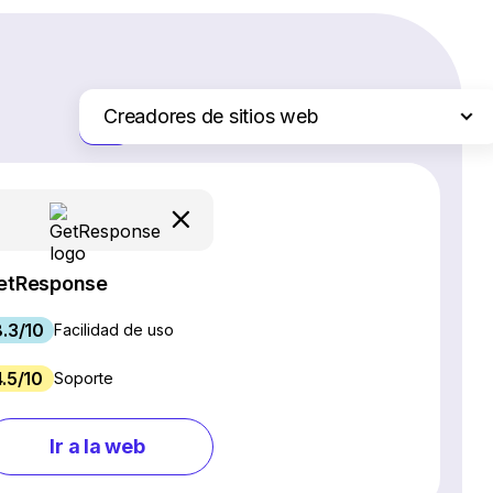
Creadores de sitios web
Solo las diferencias
Plataformas de comercio electrónico
Servicios de hosting web
Software de gestión de proyectos
Software CRM
etResponse
Software SEO
8.3/10
Chat en vivo y chatbots
Facilidad de uso
Software para webinars
4.5/10
Soporte
Gestión de redes sociales
Marketing por correo electrónico
Ir a la web