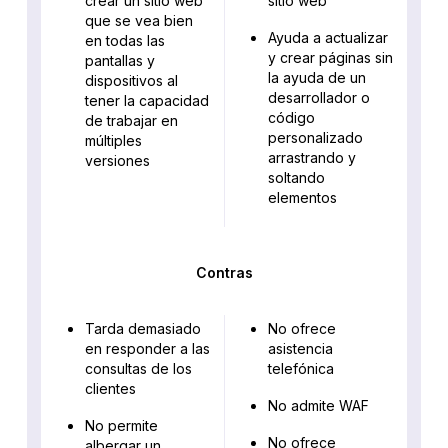
crear un sitio web
sitio web
que se vea bien
Ayuda a actualizar
en todas las
y crear páginas sin
pantallas y
la ayuda de un
dispositivos al
desarrollador o
tener la capacidad
código
de trabajar en
personalizado
múltiples
arrastrando y
versiones
soltando
elementos
Contras
Tarda demasiado
No ofrece
en responder a las
asistencia
consultas de los
telefónica
clientes
No admite WAF
No permite
No ofrece
albergar un