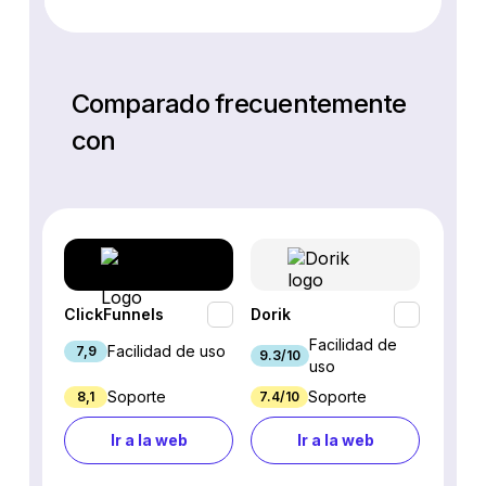
Comparado frecuentemente
con
ClickFunnels
Dorik
Eleme
Facilidad de
Facilidad de uso
7,9
9/10
9.3/10
uso
Soporte
Soporte
8,1
7.4/10
7.2/10
Ir a la web
Ir a la web