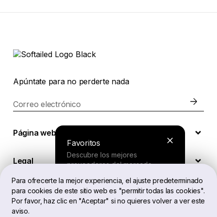
Apúntate para no perderte nada
Correo electrónico
Página web
Favoritos
Descubre los mejores
Legal
proveedores del mercado.
Para ofrecerte la mejor experiencia, el ajuste predeterminado
para cookies de este sitio web es "permitir todas las cookies".
ES
Buscador
Por favor, haz clic en "Aceptar" si no quieres volver a ver este
aviso.
Responde a unas preguntas cortas