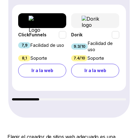
ClickFunnels
Dorik
Eleme
Facilidad de
Facilidad de uso
7,9
9/10
9.3/10
uso
Soporte
Soporte
8,1
7.4/10
7.2/10
Ir a la web
Ir a la web
Elegir el creador de sitios web adecuado es una