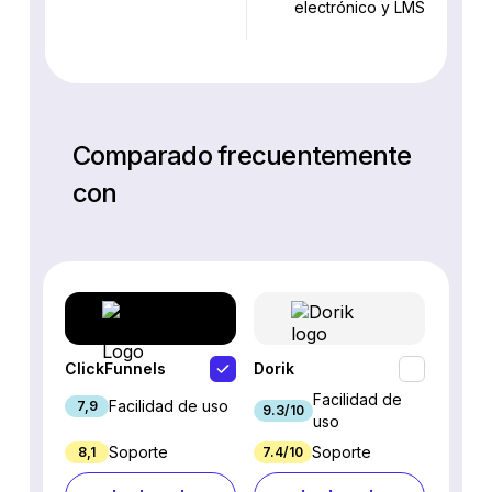
electrónico y LMS
Comparado frecuentemente
con
ClickFunnels
Dorik
Eleme
Facilidad de
Facilidad de uso
7,9
9/10
9.3/10
uso
Soporte
Soporte
8,1
7.4/10
7.2/10