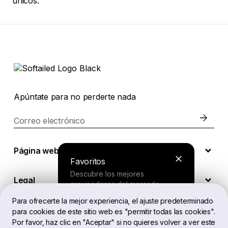
únicos.
Apúntate para no perderte nada
Correo electrónico
Página web
Favoritos
Descubre los mejores
Legal
proveedores del mercado.
Para ofrecerte la mejor experiencia, el ajuste predeterminado
para cookies de este sitio web es "permitir todas las cookies".
ES
Buscador
Por favor, haz clic en "Aceptar" si no quieres volver a ver este