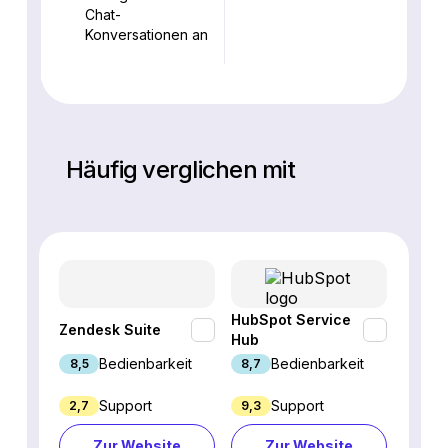
Chat-
Konversationen an
Häufig verglichen mit
HubSpot Service
Zendesk Suite
Tidio
Hub
Bedienbarkeit
Bedienbarkeit
8,5
8,7
9,4
Support
Support
2,7
9,3
7,6
Zur Website
Zur Website
Z