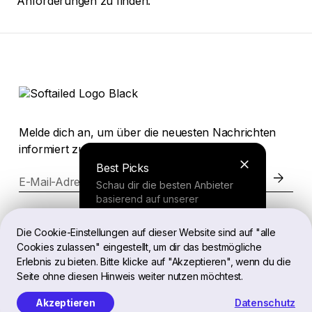
Anforderungen zu finden.
Melde dich an, um über die neuesten Nachrichten
informiert zu werden.
Best Picks
E-Mail-Adresse
Schau dir die besten Anbieter
basierend auf unserer
umfassenden Studie an.
Website
Die Cookie-Einstellungen auf dieser Website sind auf "alle
Cookies zulassen" eingestellt, um dir das bestmögliche
Finder Tool
Erlebnis zu bieten. Bitte klicke auf "Akzeptieren", wenn du die
Rechtliches
Seite ohne diesen Hinweis weiter nutzen möchtest.
Beantworte ein paar Fragen und
erhalte eine personalisierte
Akzeptieren
Datenschutz
Empfehlung.
DE