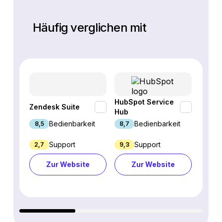
Häufig verglichen mit
HubSpot Service
Zendesk Suite
Tidio
Hub
Bedienbarkeit
Bedienbarkeit
8,5
8,7
9,4
Support
Support
2,7
9,3
7,6
Zur Website
Zur Website
Z