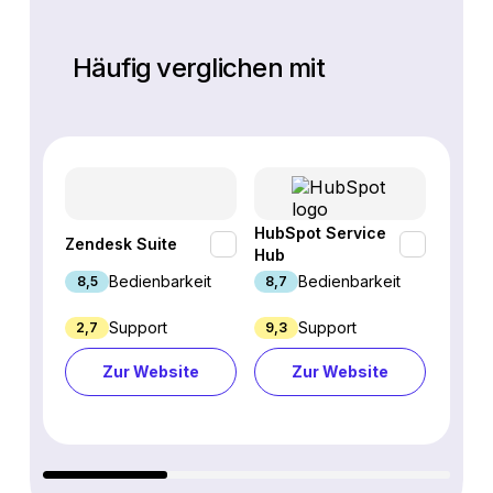
Häufig verglichen mit
HubSpot Service
Zendesk Suite
Tidio
Hub
Bedienbarkeit
Bedienbarkeit
8,5
8,7
9,4
Support
Support
2,7
9,3
7,6
Zur Website
Zur Website
Z