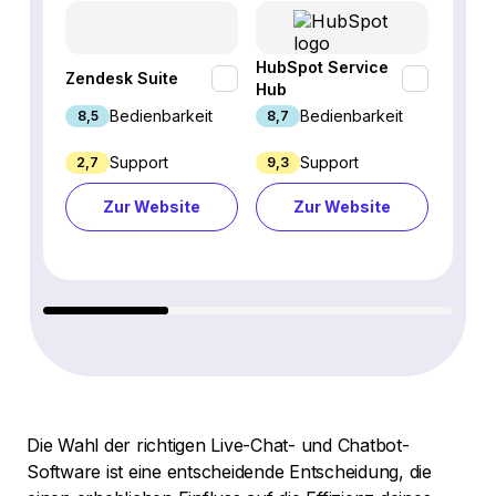
HubSpot Service
Zendesk Suite
Tidio
Hub
Bedienbarkeit
Bedienbarkeit
8,5
8,7
9,4
Support
Support
2,7
9,3
7,6
Zur Website
Zur Website
Z
Die Wahl der richtigen Live-Chat- und Chatbot-
Software ist eine entscheidende Entscheidung, die