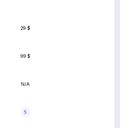
29 $
99 $
N/A
5