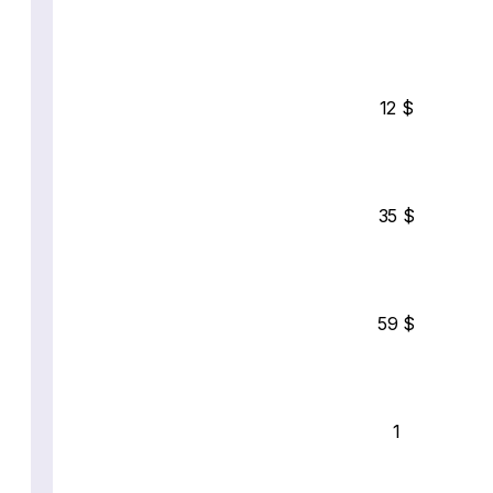
12 $
35 $
59 $
1