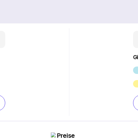
G
Preise