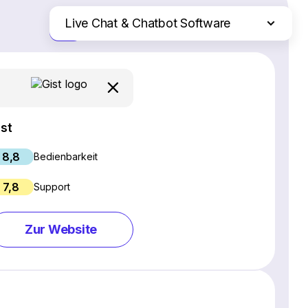
Live Chat & Chatbot Software
Nur die Unterschiede
SEO-Software
Webinar-Software
Social Media Management Tools
Webhosting
ist
Projektmanagement-Software
8,8
CRM-Software
Bedienbarkeit
E-Commerce-Plattformen
7,8
Support
Website Builder
E-Mail-Marketing-Software
Zur Website