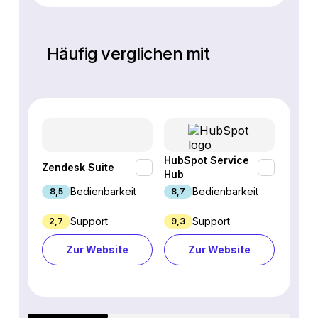
Häufig verglichen mit
HubSpot Service
Zendesk Suite
Tidio
Hub
Bedienbarkeit
Bedienbarkeit
8,5
8,7
9,4
Support
Support
2,7
9,3
7,6
Zur Website
Zur Website
Z