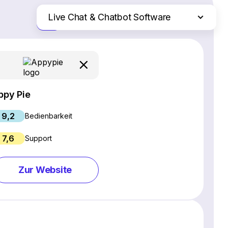
Live Chat & Chatbot Software
Nur die Unterschiede
SEO-Software
Webinar-Software
Social Media Management Tools
Webhosting
ppy Pie
Projektmanagement-Software
9,2
CRM-Software
Bedienbarkeit
E-Commerce-Plattformen
7,6
Support
Website Builder
E-Mail-Marketing-Software
Zur Website