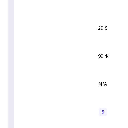
29 $
99 $
N/A
5