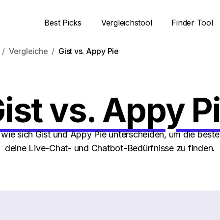
Best Picks
Vergleichstool
Finder Tool
Vergleiche
Gist vs. Appy Pie
ist vs. Appy P
 wie sich Gist und Appy Pie unterscheiden, um die best
deine Live-Chat- und Chatbot-Bedürfnisse zu finden.