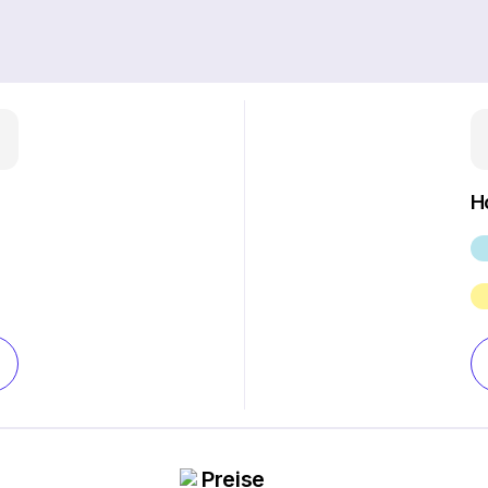
H
Preise