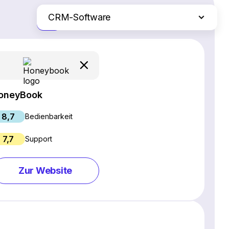
CRM-Software
Nur die Unterschiede
SEO-Software
Webinar-Software
Social Media Management Tools
Webhosting
oneyBook
Projektmanagement-Software
8,7
E-Commerce-Plattformen
Bedienbarkeit
Website Builder
7,7
Support
E-Mail-Marketing-Software
Live Chat & Chatbot Software
Zur Website