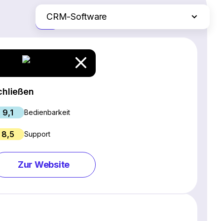
CRM-Software
Nur die Unterschiede
SEO-Software
Webinar-Software
Social Media Management Tools
Webhosting
chließen
Projektmanagement-Software
9,1
E-Commerce-Plattformen
Bedienbarkeit
Website Builder
8,5
Support
E-Mail-Marketing-Software
Live Chat & Chatbot Software
Zur Website