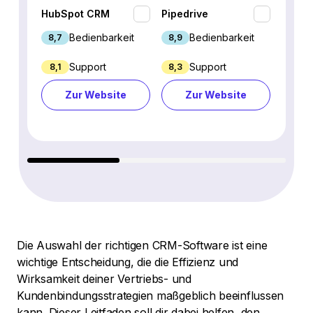
HubSpot CRM
Pipedrive
Fresh
Bedienbarkeit
Bedienbarkeit
8,7
8,9
9,1
Support
Support
8,1
8,3
8,8
Zur Website
Zur Website
Z
Die Auswahl der richtigen CRM-Software ist eine
wichtige Entscheidung, die die Effizienz und
Wirksamkeit deiner Vertriebs- und
Kundenbindungsstrategien maßgeblich beeinflussen
kann. Dieser Leitfaden soll dir dabei helfen, den