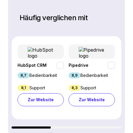
Häufig verglichen mit
HubSpot CRM
Pipedrive
Fresh
Bedienbarkeit
Bedienbarkeit
8,7
8,9
9,1
Support
Support
8,1
8,3
8,8
Zur Website
Zur Website
Z