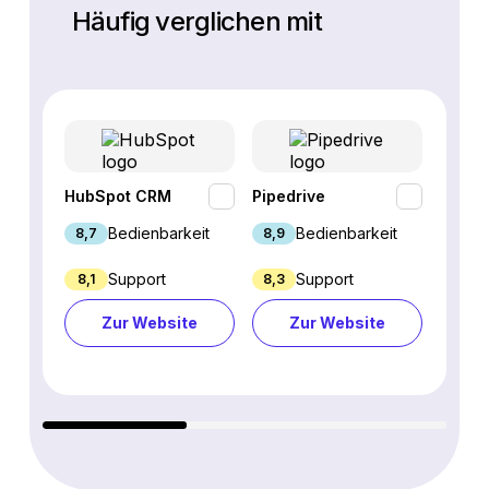
Häufig verglichen mit
HubSpot CRM
Pipedrive
Fresh
Bedienbarkeit
Bedienbarkeit
8,7
8,9
9,1
Support
Support
8,1
8,3
8,8
Zur Website
Zur Website
Z