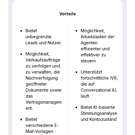
Vorteile
Bietet
Möglichkeit,
unbegrenzte
Arbeitslasten der
Leads und Nutzer.
Agenten
effizienter und
Möglichkeit,
effektiver zu
Verkaufsaufträge
steuern
zu verfolgen und
zu verwalten, die
Unterstützt
Nachverfolgung
fortschrittliche IVR,
geöffneter
die auf
Dokumente sowie
Conversational A.I.
das
läuft.
Vertragsmanagem
Bietet KI-basierte
ent.
Stimmungsanalyse
Bietet
und Kontozustand
verschiedene E-
Mail-Vorlagen.