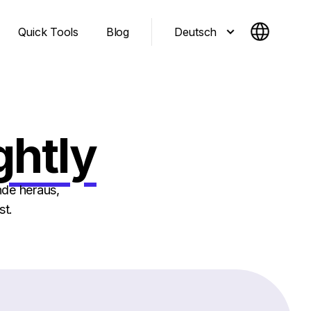
Deutsch
Quick Tools
Blog
ghtly
nde heraus,
st.