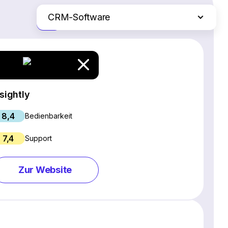
CRM-Software
Nur die Unterschiede
SEO-Software
Webinar-Software
Social Media Management Tools
Webhosting
nsightly
Projektmanagement-Software
8,4
E-Commerce-Plattformen
Bedienbarkeit
Website Builder
7,4
Support
E-Mail-Marketing-Software
Live Chat & Chatbot Software
Zur Website