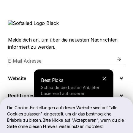
Melde dich an, um über die neuesten Nachrichten
informiert zu werden.
E-Mail-Adresse
Website
Best Picks
Schau dir die besten Anbieter
basierend auf unserer
Rechtliches
umfassenden Studie an.
Die Cookie-Einstellungen auf dieser Website sind auf "alle
Cookies zulassen" eingestellt, um dir das bestmögliche
DE
Finder Tool
Erlebnis zu bieten. Bitte klicke auf "Akzeptieren", wenn du die
Seite ohne diesen Hinweis weiter nutzen möchtest.
Beantworte ein paar Fragen und