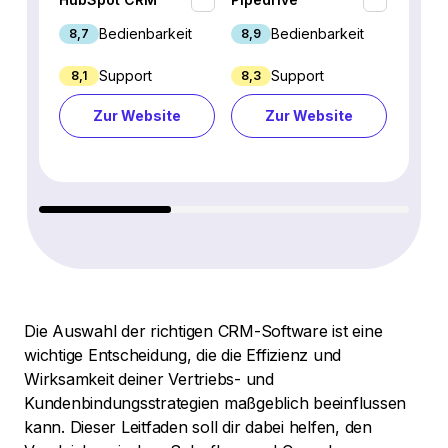
Bedienbarkeit
Bedienbarkeit
8,7
8,9
9,1
Support
Support
8,1
8,3
8,8
Zur Website
Zur Website
Z
Die Auswahl der richtigen CRM-Software ist eine
wichtige Entscheidung, die die Effizienz und
Wirksamkeit deiner Vertriebs- und
Kundenbindungsstrategien maßgeblich beeinflussen
kann. Dieser Leitfaden soll dir dabei helfen, den