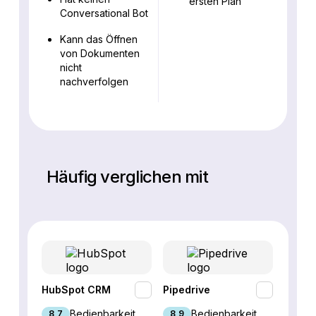
ersten Plan
Conversational Bot
Kann das Öffnen
von Dokumenten
nicht
nachverfolgen
Häufig verglichen mit
HubSpot CRM
Pipedrive
Fresh
Bedienbarkeit
Bedienbarkeit
8,7
8,9
9,1