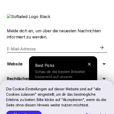
Melde dich an, um über die neuesten Nachrichten
informiert zu werden.
E-Mail-Adresse
Website
Best Picks
Schau dir die besten Anbieter
basierend auf unserer
Rechtliches
umfassenden Studie an.
Die Cookie-Einstellungen auf dieser Website sind auf "alle
Cookies zulassen" eingestellt, um dir das bestmögliche
DE
Finder Tool
Erlebnis zu bieten. Bitte klicke auf "Akzeptieren", wenn du die
Seite ohne diesen Hinweis weiter nutzen möchtest.
Beantworte ein paar Fragen und
erhalte eine personalisierte